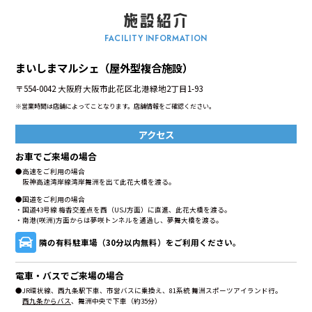
FACILITY INFORMATION
まいしまマルシェ（屋外型複合施設）
〒554-0042 大阪府大阪市此花区北港緑地2丁目1-93
※営業時間は店舗によってことなります。店舗情報をご確認ください。
アクセス
お車でご来場の場合
●高速をご利用の場合
阪神高速湾岸線湾岸舞洲を出て此花大橋を渡る。
●国道をご利用の場合
・国道43号線 梅香交差点を西（USJ方面）に直進、此花大橋を渡る。
・南港(咲洲)方面からは夢咲トンネルを通過し、夢舞大橋を渡る。
隣の有料駐車場（30分以内無料）をご利用ください。
電車・バスでご来場の場合
●JR環状線、西九条駅下車、市営バスに乗換え、81系統 舞洲スポーツアイランド行。
西九条からバス
、舞洲中央で下車（約35分）