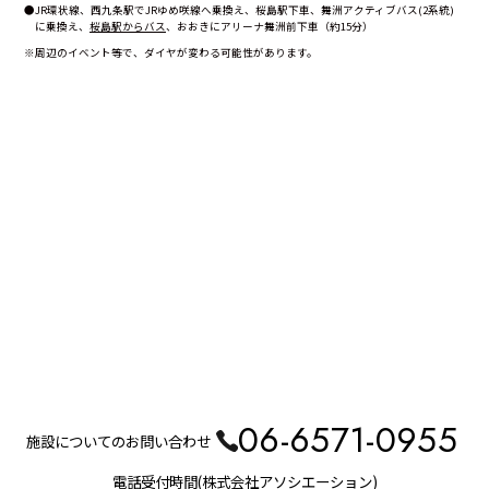
●JR環状線、西九条駅でJRゆめ咲線へ乗換え、桜島駅下車、舞洲アクティブバス(2系統)
に乗換え、
桜島駅からバス
、おおきにアリーナ舞洲前下車（約15分）
※周辺のイベント等で、ダイヤが変わる可能性があります。
06-6571-0955
施設についてのお問い合わせ
電話受付時間(株式会社アソシエーション)