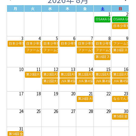
月
火
水
木
金
土
日
1
2
OSAKA GIGANTIC MUSIC F
OSAKA GIGANT
日本少年野球連
3
4
5
6
7
8
9
日本少年野球連盟 第55回 日本少年野球選手権大会
日本少年野球連盟 第55回 日本少年野球選手権大会
日本少年野球連盟 第55回 日本少年野球選手権大会
日本少年野球連盟 第55回 日本少年野球選手権大会
日本少年野球連盟 第55回 日本少年野
日本少年野球連盟 第55回
ファーム交流戦 
ファーム交流戦 B-A
ファーム交流戦 B-A
ファーム交流戦 B-S
ファーム交流戦 B-S
第16回 スポ
第16回 スポーツひのま
10
11
12
13
14
15
16
第20回大阪市スポーツ協会会長杯新体操ジュニア選手権大会
第20回大阪市スポーツ協会会長杯新体操ジュニア選手権大会
第22回大阪ニューヤングJr.大会、第11回大阪ニ
第22回大阪ニューヤングJr.大会、第
第22回大阪ニューヤングJ
第22回大阪ニ
第22回大阪ニューヤングJr.大会、第11回大阪ニューヤングR
JVA 第45回 全日本クラブバレーボール選手権大会
JVA 第45回 全日本クラブバレーボー
JVA 第45回 全日本クラ
JVA 第45回
17
18
19
20
21
22
23
第26回 大阪新体操チャイルド競技会
ならでんカップ 
24
25
26
27
28
29
30
第58回 全日
31
第58回 全日本大学選抜準硬式野球大会