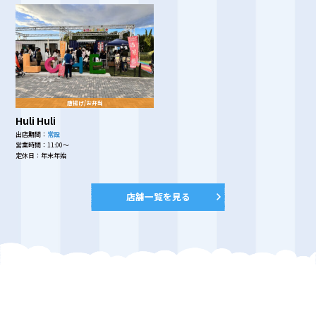
唐揚げ/お弁当
Huli Huli
出店期間：
常設
営業時間：
11:00～
定休日：
年末年始
店舗一覧を見る