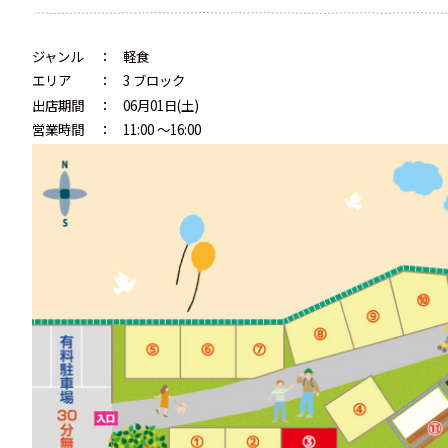
ジャンル
：
軽食
エリア
：
3 ブロック
出店期間
：
06月01日(土)
営業時間
：
11:00 ～16:00