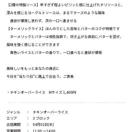
【2種の特製ソース】辛すぎず程よいピリッと感に仕上げたチリソースと、
深みを感じるヨーグルトソースは、まるでチーズのような風味
食欲が爆発し思わず、次の一口へ進ませる
【ターメリックライス】ほんのりとした苦味とバターのコクが特徴です
ターメリックとバターは相性抜群で、炊き上がる直前にバターを混ぜ、
風味を強く感じることができます
黄色いライスとバターの香りで、一口食べると食欲が爆発
美味しいをもっとあなたの身近に
今日を“当たり日”に路上で出会う、ご褒美
・チキンオーバーライス Mサイズ 1,400円
ジャンル
：
チキンオーバーライス
エリア
：
3 ブロック
出店期間
：
04月02日(木)
営業時間
：
11:00 ～14:00