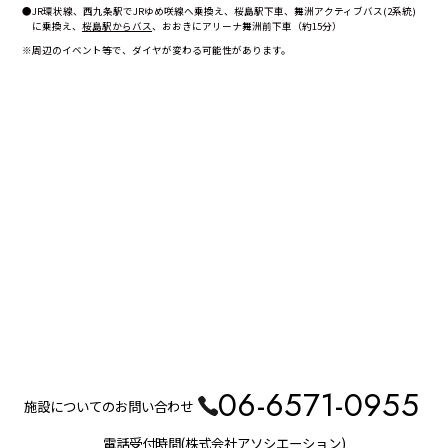
●JR環状線、西九条駅でJRゆめ咲線へ乗換え、桜島駅下車、舞洲アクティブバス(2系統)
に乗換え、
桜島駅からバス
、おおきにアリーナ舞洲前下車（約15分）
※周辺のイベント等で、ダイヤが変わる可能性があります。
06-6571-0955
施設についてのお問い合わせ
電話受付時間(株式会社アソシエーション)