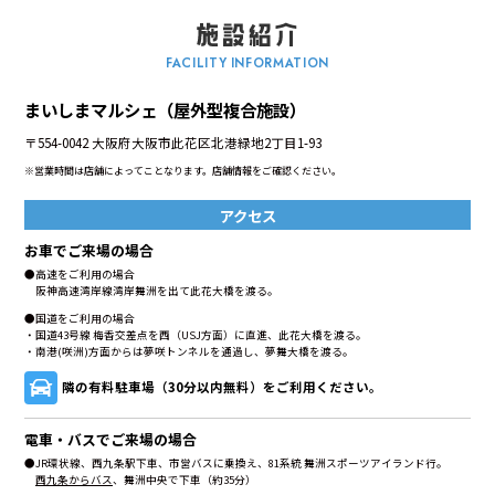
FACILITY INFORMATION
まいしまマルシェ（屋外型複合施設）
〒554-0042 大阪府大阪市此花区北港緑地2丁目1-93
※営業時間は店舗によってことなります。店舗情報をご確認ください。
アクセス
お車でご来場の場合
●高速をご利用の場合
阪神高速湾岸線湾岸舞洲を出て此花大橋を渡る。
●国道をご利用の場合
・国道43号線 梅香交差点を西（USJ方面）に直進、此花大橋を渡る。
・南港(咲洲)方面からは夢咲トンネルを通過し、夢舞大橋を渡る。
隣の有料駐車場（30分以内無料）をご利用ください。
電車・バスでご来場の場合
●JR環状線、西九条駅下車、市営バスに乗換え、81系統 舞洲スポーツアイランド行。
西九条からバス
、舞洲中央で下車（約35分）