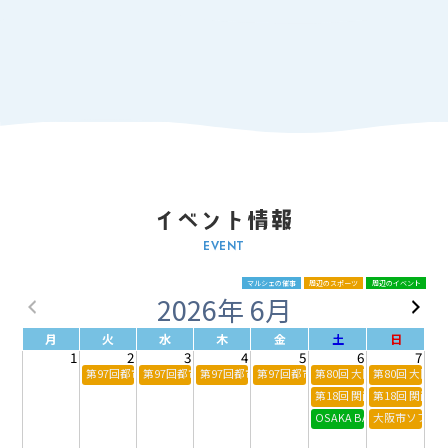
EVENT
マルシェの催事
周辺のスポーツ
周辺のイベント
2026年 6月
月
火
水
木
金
土
日
1
2
3
4
5
6
7
第97回都市対抗野球大会 近畿地区2次予選
第97回都市対抗野球大会 近畿地区2次予選
第97回都市対抗野球大会 近畿地区2次予選
第97回都市対抗野球大会 近畿地区2次
第80回 大阪高等学校総合
第80回 大阪
第18回 関西さわやか大会
第18回 関西
OSAKA BAY SKYLUMINA
大阪市ソフト