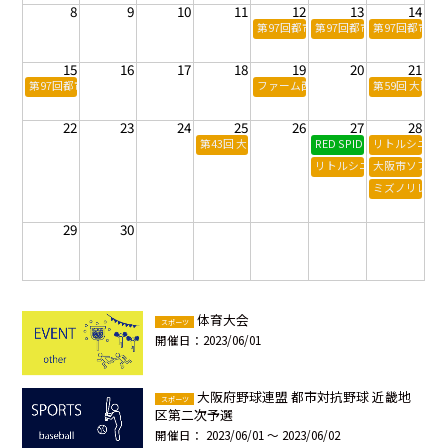
8
9
10
11
12
13
14
第97回都市対抗野球大会 近畿地区2次
第97回都市対抗野球大会 
第97回都市対
15
16
17
18
19
20
21
第97回都市対抗野球大会 近畿地区2次予選
ファーム西地区公式戦 B-T
第59回 大阪
22
23
24
25
26
27
28
第43回 大阪府警察逮捕術大会
RED SPIDER ～ONE SO
リトルシニア 
リトルシニア 日本選手権
大阪市ソフト
ミズノリレーマラ
29
30
体育大会
スポーツ
開催日：
2023/06/01
大阪府野球連盟 都市対抗野球 近畿地
スポーツ
区第二次予選
開催日：
2023/06/01 ～ 2023/06/02